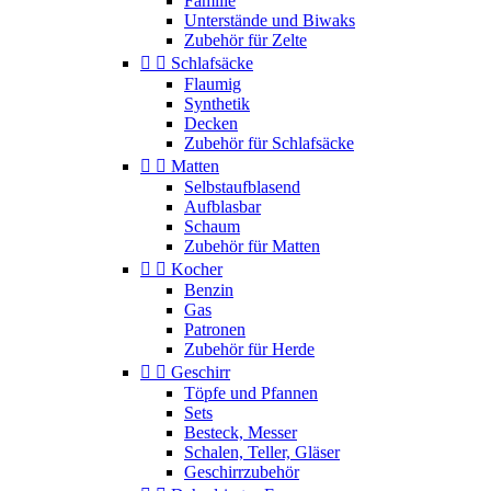
Familie
Unterstände und Biwaks
Zubehör für Zelte


Schlafsäcke
Flaumig
Synthetik
Decken
Zubehör für Schlafsäcke


Matten
Selbstaufblasend
Aufblasbar
Schaum
Zubehör für Matten


Kocher
Benzin
Gas
Patronen
Zubehör für Herde


Geschirr
Töpfe und Pfannen
Sets
Besteck, Messer
Schalen, Teller, Gläser
Geschirrzubehör