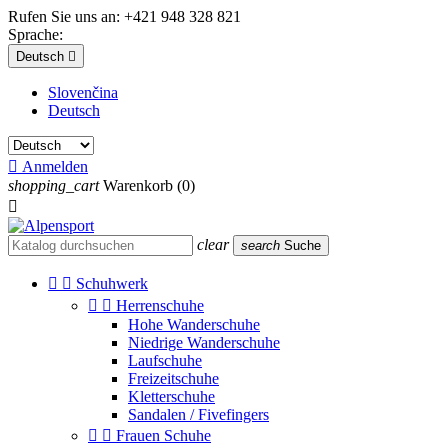
Rufen Sie uns an:
+421 948 328 821
Sprache:
Deutsch

Slovenčina
Deutsch

Anmelden
shopping_cart
Warenkorb
(0)

clear
search
Suche


Schuhwerk


Herrenschuhe
Hohe Wanderschuhe
Niedrige Wanderschuhe
Laufschuhe
Freizeitschuhe
Kletterschuhe
Sandalen / Fivefingers


Frauen Schuhe