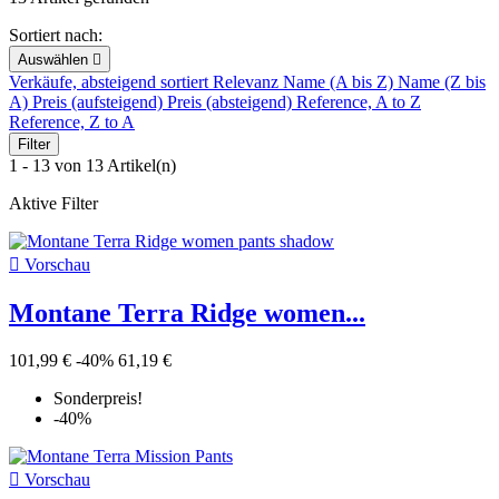
Sortiert nach:
Auswählen

Verkäufe, absteigend sortiert
Relevanz
Name (A bis Z)
Name (Z bis
A)
Preis (aufsteigend)
Preis (absteigend)
Reference, A to Z
Reference, Z to A
Filter
1 - 13 von 13 Artikel(n)
Aktive Filter

Vorschau
Montane Terra Ridge women...
101,99 €
-40%
61,19 €
Sonderpreis!
-40%

Vorschau