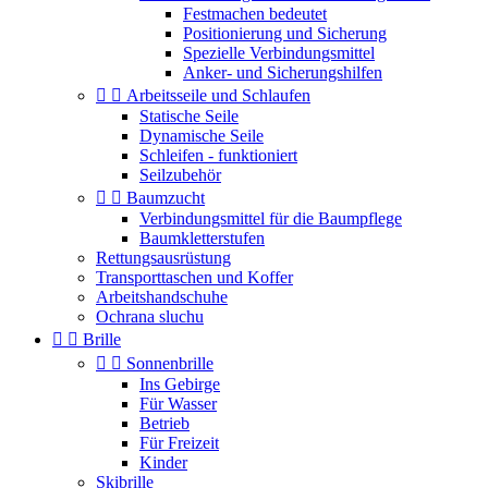
Festmachen bedeutet
Positionierung und Sicherung
Spezielle Verbindungsmittel
Anker- und Sicherungshilfen


Arbeitsseile und Schlaufen
Statische Seile
Dynamische Seile
Schleifen - funktioniert
Seilzubehör


Baumzucht
Verbindungsmittel für die Baumpflege
Baumkletterstufen
Rettungsausrüstung
Transporttaschen und Koffer
Arbeitshandschuhe
Ochrana sluchu


Brille


Sonnenbrille
Ins Gebirge
Für Wasser
Betrieb
Für Freizeit
Kinder
Skibrille