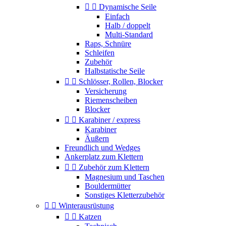


Dynamische Seile
Einfach
Halb / doppelt
Multi-Standard
Raps, Schnüre
Schleifen
Zubehör
Halbstatische Seile


Schlösser, Rollen, Blocker
Versicherung
Riemenscheiben
Blocker


Karabiner / express
Karabiner
Äußern
Freundlich und Wedges
Ankerplatz zum Klettern


Zubehör zum Klettern
Magnesium und Taschen
Bouldermütter
Sonstiges Kletterzubehör


Winterausrüstung


Katzen