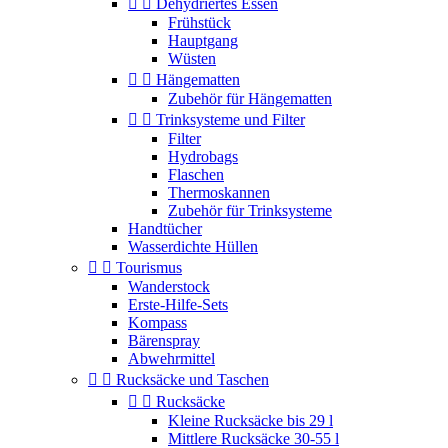


Dehydriertes Essen
Frühstück
Hauptgang
Wüsten


Hängematten
Zubehör für Hängematten


Trinksysteme und Filter
Filter
Hydrobags
Flaschen
Thermoskannen
Zubehör für Trinksysteme
Handtücher
Wasserdichte Hüllen


Tourismus
Wanderstock
Erste-Hilfe-Sets
Kompass
Bärenspray
Abwehrmittel


Rucksäcke und Taschen


Rucksäcke
Kleine Rucksäcke bis 29 l
Mittlere Rucksäcke 30-55 l