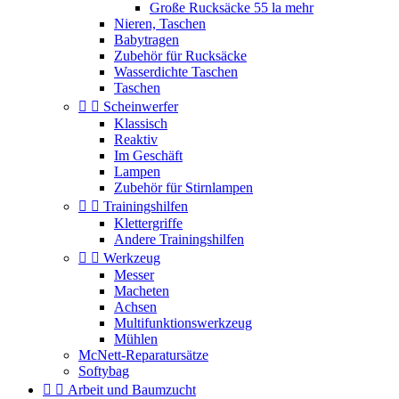
Große Rucksäcke 55 la mehr
Nieren, Taschen
Babytragen
Zubehör für Rucksäcke
Wasserdichte Taschen
Taschen


Scheinwerfer
Klassisch
Reaktiv
Im Geschäft
Lampen
Zubehör für Stirnlampen


Trainingshilfen
Klettergriffe
Andere Trainingshilfen


Werkzeug
Messer
Macheten
Achsen
Multifunktionswerkzeug
Mühlen
McNett-Reparatursätze
Softybag


Arbeit und Baumzucht