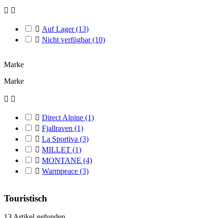



Auf Lager
(13)

Nicht verfügbar
(10)
Marke
Marke



Direct Alpine
(1)

Fjallraven
(1)

La Sportiva
(3)

MILLET
(1)

MONTANE
(4)

Warmpeace
(3)
Touristisch
13 Artikel gefunden