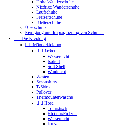
Hohe Wanderschuhe
Niedrige Wanderschuhe
Laufschuhe
Freizeitschuhe
Kletterschuhe
Überschuhe
Reinigung und Imprägnierung von Schuhen


Die Kleidung


Männerkleidung


Jacken
Wasserdicht
Isoliert
Soft Shell
Winddicht
Westen
Sweatshirts
T-Shirts
Pullover
Thermounterwäsche


Hose
Touristisch
Klettern/Freizeit
Wasserdicht
Kurz