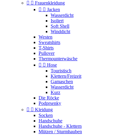


Frauenkleidung


Jacken
Wasserdicht
Isoliert
Soft Shell
Winddicht
Westen
Sweatshirts
T-Shirts
Pullover
Thermounterwäsche


Hose
Touristisch
Klettern/Freizeit
Gamaschen
Wasserdicht
Kurz
Die Röcke
Podprsenky


Kleidung
Socken
Handschuhe
Handschuhe - Klettern
Mützen / Sturmhauben