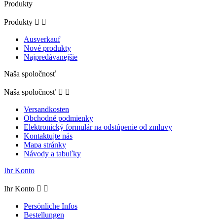
Produkty
Produkty


Ausverkauf
Nové produkty
Najpredávanejšie
Naša spoločnosť
Naša spoločnosť


Versandkosten
Obchodné podmienky
Elektronický formulár na odstúpenie od zmluvy
Kontaktujte nás
Mapa stránky
Návody a tabuľky
Ihr Konto
Ihr Konto


Persönliche Infos
Bestellungen