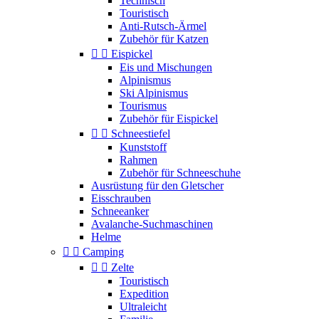
Technisch
Touristisch
Anti-Rutsch-Ärmel
Zubehör für Katzen


Eispickel
Eis und Mischungen
Alpinismus
Ski Alpinismus
Tourismus
Zubehör für Eispickel


Schneestiefel
Kunststoff
Rahmen
Zubehör für Schneeschuhe
Ausrüstung für den Gletscher
Eisschrauben
Schneeanker
Avalanche-Suchmaschinen
Helme


Camping


Zelte
Touristisch
Expedition
Ultraleicht