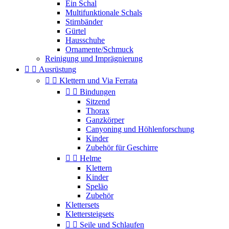
Ein Schal
Multifunktionale Schals
Stirnbänder
Gürtel
Hausschuhe
Ornamente/Schmuck
Reinigung und Imprägnierung


Ausrüstung


Klettern und Via Ferrata


Bindungen
Sitzend
Thorax
Ganzkörper
Canyoning und Höhlenforschung
Kinder
Zubehör für Geschirre


Helme
Klettern
Kinder
Speläo
Zubehör
Klettersets
Klettersteigsets


Seile und Schlaufen