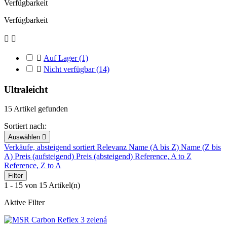
Verfügbarkeit
Verfügbarkeit



Auf Lager
(1)

Nicht verfügbar
(14)
Ultraleicht
15 Artikel gefunden
Sortiert nach:
Auswählen

Verkäufe, absteigend sortiert
Relevanz
Name (A bis Z)
Name (Z bis
A)
Preis (aufsteigend)
Preis (absteigend)
Reference, A to Z
Reference, Z to A
Filter
1 - 15 von 15 Artikel(n)
Aktive Filter