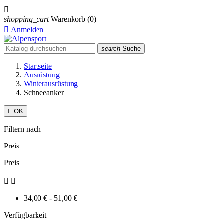

shopping_cart
Warenkorb
(0)

Anmelden
search
Suche
Startseite
Ausrüstung
Winterausrüstung
Schneeanker

OK
Filtern nach
Preis
Preis


34,00 € - 51,00 €
Verfügbarkeit