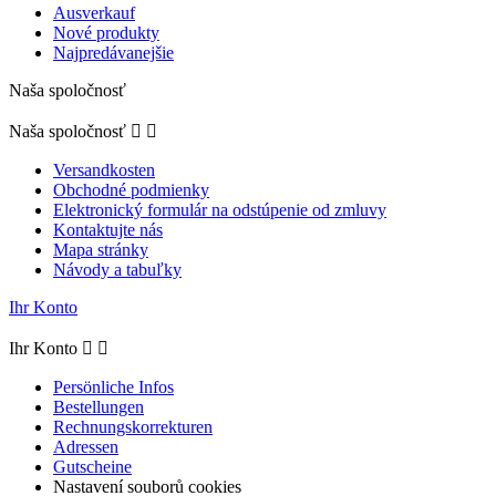
Ausverkauf
Nové produkty
Najpredávanejšie
Naša spoločnosť
Naša spoločnosť


Versandkosten
Obchodné podmienky
Elektronický formulár na odstúpenie od zmluvy
Kontaktujte nás
Mapa stránky
Návody a tabuľky
Ihr Konto
Ihr Konto


Persönliche Infos
Bestellungen
Rechnungskorrekturen
Adressen
Gutscheine
Nastavení souborů cookies