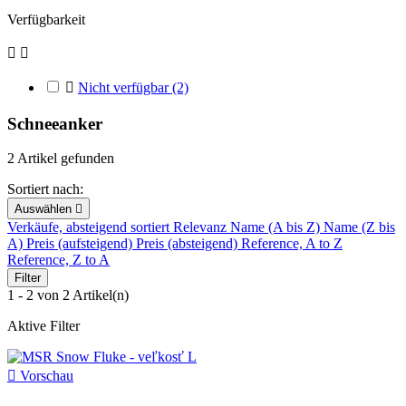
Verfügbarkeit



Nicht verfügbar
(2)
Schneeanker
2 Artikel gefunden
Sortiert nach:
Auswählen

Verkäufe, absteigend sortiert
Relevanz
Name (A bis Z)
Name (Z bis
A)
Preis (aufsteigend)
Preis (absteigend)
Reference, A to Z
Reference, Z to A
Filter
1 - 2 von 2 Artikel(n)
Aktive Filter

Vorschau