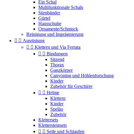
Ein Schal
Multifunktionale Schals
Stirnbänder
Gürtel
Hausschuhe
Ornamente/Schmuck
Reinigung und Imprägnierung


Ausrüstung


Klettern und Via Ferrata


Bindungen
Sitzend
Thorax
Ganzkörper
Canyoning und Höhlenforschung
Kinder
Zubehör für Geschirre


Helme
Klettern
Kinder
Speläo
Zubehör
Klettersets
Klettersteigsets


Seile und Schlaufen