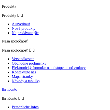
Produkty
Produkty


Ausverkauf
Nové produkty
Najpredávanejšie
Naša spoločnosť
Naša spoločnosť


Versandkosten
Obchodné podmienky
Elektronický formulár na odstúpenie od zmluvy
Kontaktujte nás
Mapa stránky
Návody a tabuľky
Ihr Konto
Ihr Konto


Persönliche Infos