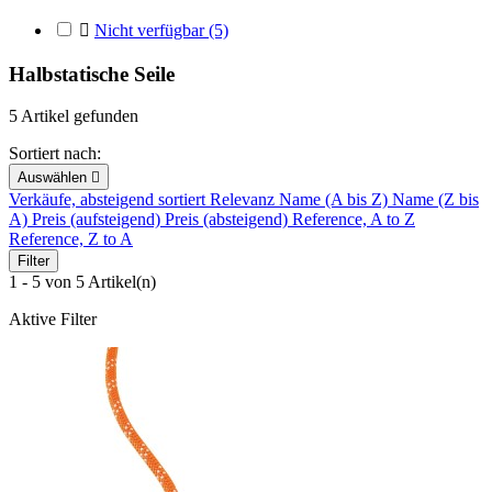

Nicht verfügbar
(5)
Halbstatische Seile
5 Artikel gefunden
Sortiert nach:
Auswählen

Verkäufe, absteigend sortiert
Relevanz
Name (A bis Z)
Name (Z bis
A)
Preis (aufsteigend)
Preis (absteigend)
Reference, A to Z
Reference, Z to A
Filter
1 - 5 von 5 Artikel(n)
Aktive Filter