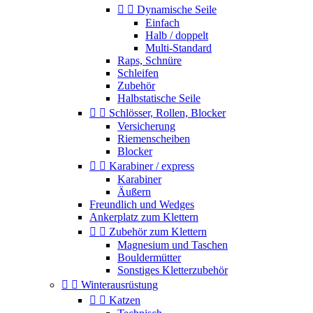


Dynamische Seile
Einfach
Halb / doppelt
Multi-Standard
Raps, Schnüre
Schleifen
Zubehör
Halbstatische Seile


Schlösser, Rollen, Blocker
Versicherung
Riemenscheiben
Blocker


Karabiner / express
Karabiner
Äußern
Freundlich und Wedges
Ankerplatz zum Klettern


Zubehör zum Klettern
Magnesium und Taschen
Bouldermütter
Sonstiges Kletterzubehör


Winterausrüstung


Katzen