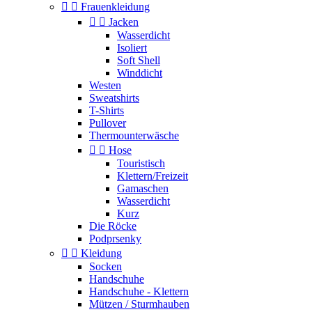


Frauenkleidung


Jacken
Wasserdicht
Isoliert
Soft Shell
Winddicht
Westen
Sweatshirts
T-Shirts
Pullover
Thermounterwäsche


Hose
Touristisch
Klettern/Freizeit
Gamaschen
Wasserdicht
Kurz
Die Röcke
Podprsenky


Kleidung
Socken
Handschuhe
Handschuhe - Klettern
Mützen / Sturmhauben