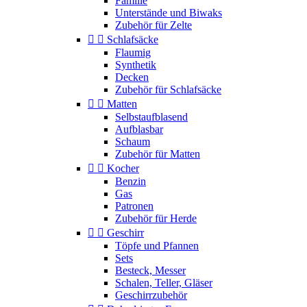
Familie
Unterstände und Biwaks
Zubehör für Zelte


Schlafsäcke
Flaumig
Synthetik
Decken
Zubehör für Schlafsäcke


Matten
Selbstaufblasend
Aufblasbar
Schaum
Zubehör für Matten


Kocher
Benzin
Gas
Patronen
Zubehör für Herde


Geschirr
Töpfe und Pfannen
Sets
Besteck, Messer
Schalen, Teller, Gläser
Geschirrzubehör