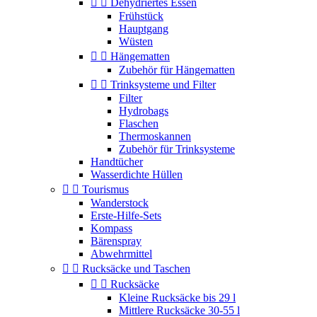


Dehydriertes Essen
Frühstück
Hauptgang
Wüsten


Hängematten
Zubehör für Hängematten


Trinksysteme und Filter
Filter
Hydrobags
Flaschen
Thermoskannen
Zubehör für Trinksysteme
Handtücher
Wasserdichte Hüllen


Tourismus
Wanderstock
Erste-Hilfe-Sets
Kompass
Bärenspray
Abwehrmittel


Rucksäcke und Taschen


Rucksäcke
Kleine Rucksäcke bis 29 l
Mittlere Rucksäcke 30-55 l