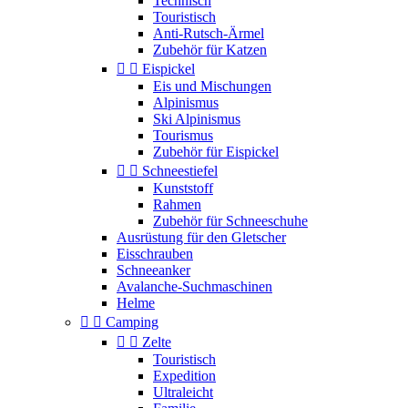
Technisch
Touristisch
Anti-Rutsch-Ärmel
Zubehör für Katzen


Eispickel
Eis und Mischungen
Alpinismus
Ski Alpinismus
Tourismus
Zubehör für Eispickel


Schneestiefel
Kunststoff
Rahmen
Zubehör für Schneeschuhe
Ausrüstung für den Gletscher
Eisschrauben
Schneeanker
Avalanche-Suchmaschinen
Helme


Camping


Zelte
Touristisch
Expedition
Ultraleicht