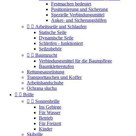
Festmachen bedeutet
Positionierung und Sicherung
Spezielle Verbindungsmittel
Anker- und Sicherungshilfen


Arbeitsseile und Schlaufen
Statische Seile
Dynamische Seile
Schleifen - funktioniert
Seilzubehör


Baumzucht
Verbindungsmittel für die Baumpflege
Baumkletterstufen
Rettungsausrüstung
Transporttaschen und Koffer
Arbeitshandschuhe
Ochrana sluchu


Brille


Sonnenbrille
Ins Gebirge
Für Wasser
Betrieb
Für Freizeit
Kinder
Skibrille