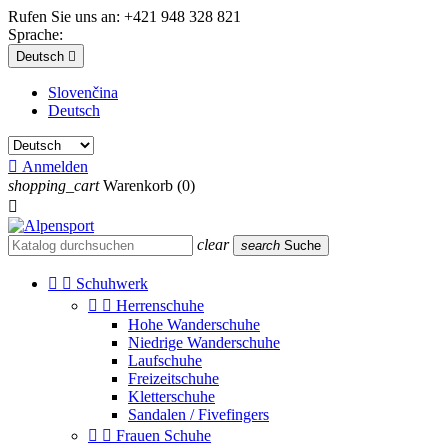
Rufen Sie uns an:
+421 948 328 821
Sprache:
Deutsch

Slovenčina
Deutsch

Anmelden
shopping_cart
Warenkorb
(0)

clear
search
Suche


Schuhwerk


Herrenschuhe
Hohe Wanderschuhe
Niedrige Wanderschuhe
Laufschuhe
Freizeitschuhe
Kletterschuhe
Sandalen / Fivefingers


Frauen Schuhe