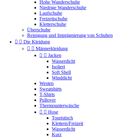
Hohe Wanderschuhe
Niedrige Wanderschuhe
Laufschuhe
Freizeitschuhe
Kletterschuhe
Überschuhe
Reinigung und Imprägnierung von Schuhen


Die Kleidung


Männerkleidung


Jacken
Wasserdicht
Isoliert
Soft Shell
Winddicht
Westen
Sweatshirts
T-Shirts
Pullover
Thermounterwäsche


Hose
Touristisch
Klettern/Freizeit
Wasserdicht
Kurz