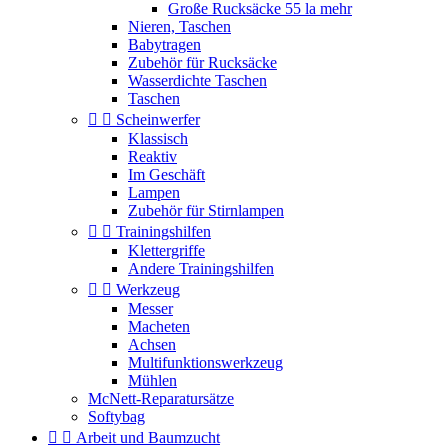
Große Rucksäcke 55 la mehr
Nieren, Taschen
Babytragen
Zubehör für Rucksäcke
Wasserdichte Taschen
Taschen


Scheinwerfer
Klassisch
Reaktiv
Im Geschäft
Lampen
Zubehör für Stirnlampen


Trainingshilfen
Klettergriffe
Andere Trainingshilfen


Werkzeug
Messer
Macheten
Achsen
Multifunktionswerkzeug
Mühlen
McNett-Reparatursätze
Softybag


Arbeit und Baumzucht