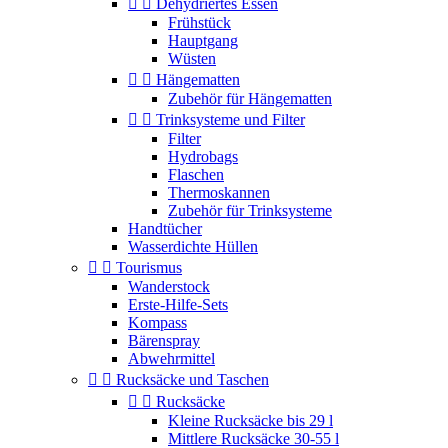


Dehydriertes Essen
Frühstück
Hauptgang
Wüsten


Hängematten
Zubehör für Hängematten


Trinksysteme und Filter
Filter
Hydrobags
Flaschen
Thermoskannen
Zubehör für Trinksysteme
Handtücher
Wasserdichte Hüllen


Tourismus
Wanderstock
Erste-Hilfe-Sets
Kompass
Bärenspray
Abwehrmittel


Rucksäcke und Taschen


Rucksäcke
Kleine Rucksäcke bis 29 l
Mittlere Rucksäcke 30-55 l