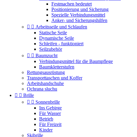
Festmachen bedeutet
Positionierung und Sicherung
Spezielle Verbindungsmittel
Anker- und Sicherungshilfen


Arbeitsseile und Schlaufen
Statische Seile
Dynamische Seile
Schleifen - funktioniert
Seilzubehör


Baumzucht
Verbindungsmittel für die Baumpflege
Baumkletterstufen
Rettungsausrüstung
Transporttaschen und Koffer
Arbeitshandschuhe
Ochrana sluchu


Brille


Sonnenbrille
Ins Gebirge
Für Wasser
Betrieb
Für Freizeit
Kinder
Skibrille