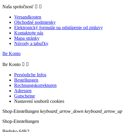
Naša spoločnosť


Versandkosten
Obchodné podmienky
Elektronický formulár na odstúpenie od zmluvy
Kontaktujte nás
Mapa stránky
Návody a tabuľky
Ihr Konto
Ihr Konto


Persönliche Infos
Bestellungen
Rechnungskorrekturen
Adressen
Gutscheine
Nastavení souborů cookies
Shop-Einstellungen
keyboard_arrow_down
keyboard_arrow_up
Shop-Einstellungen
Bielisko 648/2