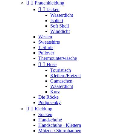


Frauenkleidung


Jacken
Wasserdicht
Isoliert
Soft Shell
Winddicht
Westen
Sweatshirts
T-Shirts
Pullover
Thermounterwäsche


Hose
Touristisch
Klettern/Freizeit
Gamaschen
Wasserdicht
Kurz
Die Röcke
Podprsenky


Kleidung
Socken
Handschuhe
Handschuhe - Klettern
Mützen / Sturmhauben