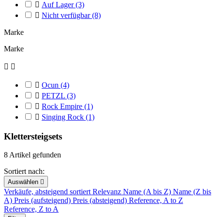

Auf Lager
(3)

Nicht verfügbar
(8)
Marke
Marke



Ocun
(4)

PETZL
(3)

Rock Empire
(1)

Singing Rock
(1)
Klettersteigsets
8 Artikel gefunden
Sortiert nach:
Auswählen

Verkäufe, absteigend sortiert
Relevanz
Name (A bis Z)
Name (Z bis
A)
Preis (aufsteigend)
Preis (absteigend)
Reference, A to Z
Reference, Z to A