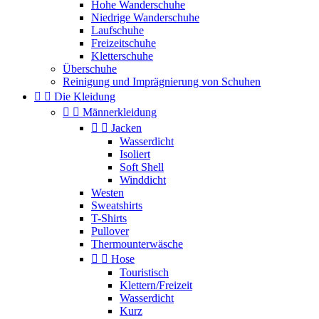
Hohe Wanderschuhe
Niedrige Wanderschuhe
Laufschuhe
Freizeitschuhe
Kletterschuhe
Überschuhe
Reinigung und Imprägnierung von Schuhen


Die Kleidung


Männerkleidung


Jacken
Wasserdicht
Isoliert
Soft Shell
Winddicht
Westen
Sweatshirts
T-Shirts
Pullover
Thermounterwäsche


Hose
Touristisch
Klettern/Freizeit
Wasserdicht
Kurz