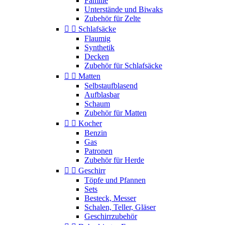
Familie
Unterstände und Biwaks
Zubehör für Zelte


Schlafsäcke
Flaumig
Synthetik
Decken
Zubehör für Schlafsäcke


Matten
Selbstaufblasend
Aufblasbar
Schaum
Zubehör für Matten


Kocher
Benzin
Gas
Patronen
Zubehör für Herde


Geschirr
Töpfe und Pfannen
Sets
Besteck, Messer
Schalen, Teller, Gläser
Geschirrzubehör