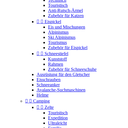
Technisch
Touristisch
Anti-Rutsch-Ärmel
Zubehör für Katzen


Eispickel
Eis und Mischungen
Alpinismus
Ski Alpinismus
Tourismus
Zubehör für Eispickel


Schneestiefel
Kunststoff
Rahmen
Zubehör für Schneeschuhe
Ausrüstung für den Gletscher
Eisschrauben
Schneeanker
Avalanche-Suchmaschinen
Helme


Camping


Zelte
Touristisch
Expedition
Ultraleicht