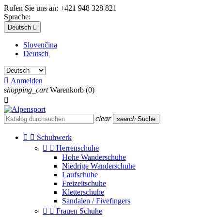
Rufen Sie uns an:
+421 948 328 821
Sprache:
Deutsch

Slovenčina
Deutsch

Anmelden
shopping_cart
Warenkorb
(0)

clear
search
Suche


Schuhwerk


Herrenschuhe
Hohe Wanderschuhe
Niedrige Wanderschuhe
Laufschuhe
Freizeitschuhe
Kletterschuhe
Sandalen / Fivefingers


Frauen Schuhe