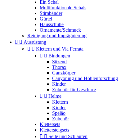
Ein Schal
Multifunktionale Schals
Stirnbänder
Gürtel
Hausschuhe
Ornamente/Schmuck
Reinigung und Imprägnierung


Ausrüstung


Klettern und Via Ferrata


Bindungen
Sitzend
Thorax
Ganzkörper
Canyoning und Höhlenforschung
Kinder
Zubehör für Geschirre


Helme
Klettern
Kinder
Speläo
Zubehör
Klettersets
Klettersteigsets


Seile und Schlaufen