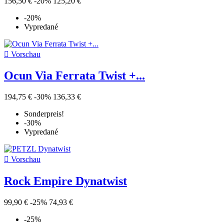
156,50 €
-20%
125,20 €
-20%
Vypredané

Vorschau
Ocun Via Ferrata Twist +...
194,75 €
-30%
136,33 €
Sonderpreis!
-30%
Vypredané

Vorschau
Rock Empire Dynatwist
99,90 €
-25%
74,93 €
-25%