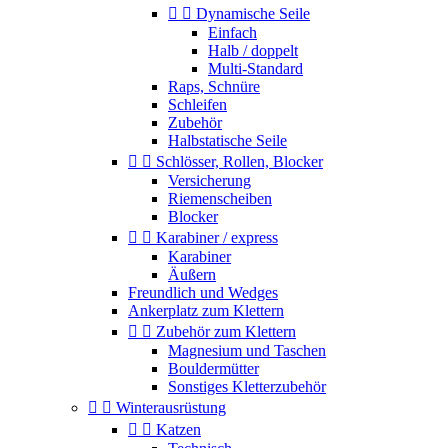


Dynamische Seile
Einfach
Halb / doppelt
Multi-Standard
Raps, Schnüre
Schleifen
Zubehör
Halbstatische Seile


Schlösser, Rollen, Blocker
Versicherung
Riemenscheiben
Blocker


Karabiner / express
Karabiner
Äußern
Freundlich und Wedges
Ankerplatz zum Klettern


Zubehör zum Klettern
Magnesium und Taschen
Bouldermütter
Sonstiges Kletterzubehör


Winterausrüstung


Katzen