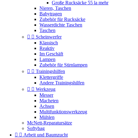
Große Rucksäcke 55 la mehr
Nieren, Taschen
Babytragen
Zubehör für Rucksäcke
Wasserdichte Taschen
Taschen


Scheinwerfer
Klassisch
Reaktiv
Im Geschäft
Lampen
Zubehör für Stirnlampen


Trainingshilfen
Klettergriffe
Andere Trainingshilfen


Werkzeug
Messer
Macheten
Achsen
Multifunktionswerkzeug
Mühlen
McNett-Reparatursätze
Softybag


Arbeit und Baumzucht