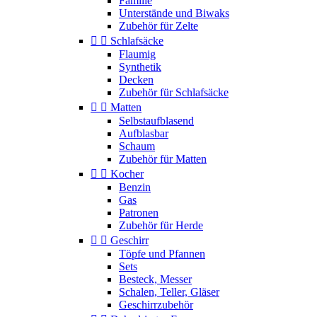
Familie
Unterstände und Biwaks
Zubehör für Zelte


Schlafsäcke
Flaumig
Synthetik
Decken
Zubehör für Schlafsäcke


Matten
Selbstaufblasend
Aufblasbar
Schaum
Zubehör für Matten


Kocher
Benzin
Gas
Patronen
Zubehör für Herde


Geschirr
Töpfe und Pfannen
Sets
Besteck, Messer
Schalen, Teller, Gläser
Geschirrzubehör