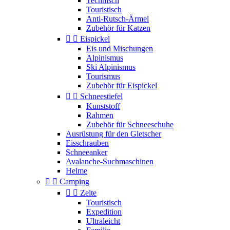
Technisch
Touristisch
Anti-Rutsch-Ärmel
Zubehör für Katzen


Eispickel
Eis und Mischungen
Alpinismus
Ski Alpinismus
Tourismus
Zubehör für Eispickel


Schneestiefel
Kunststoff
Rahmen
Zubehör für Schneeschuhe
Ausrüstung für den Gletscher
Eisschrauben
Schneeanker
Avalanche-Suchmaschinen
Helme


Camping


Zelte
Touristisch
Expedition
Ultraleicht