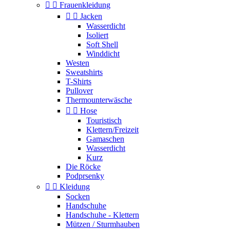


Frauenkleidung


Jacken
Wasserdicht
Isoliert
Soft Shell
Winddicht
Westen
Sweatshirts
T-Shirts
Pullover
Thermounterwäsche


Hose
Touristisch
Klettern/Freizeit
Gamaschen
Wasserdicht
Kurz
Die Röcke
Podprsenky


Kleidung
Socken
Handschuhe
Handschuhe - Klettern
Mützen / Sturmhauben