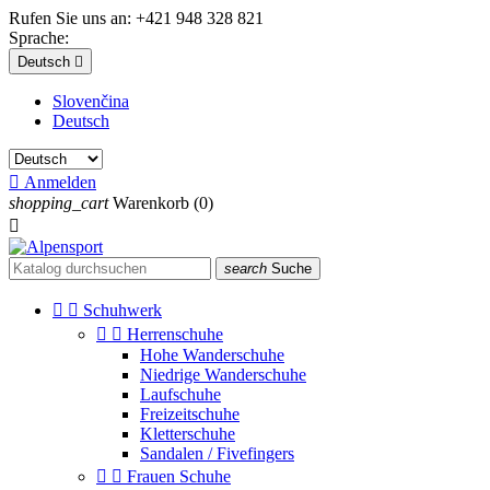
Rufen Sie uns an:
+421 948 328 821
Sprache:
Deutsch

Slovenčina
Deutsch

Anmelden
shopping_cart
Warenkorb
(0)

search
Suche


Schuhwerk


Herrenschuhe
Hohe Wanderschuhe
Niedrige Wanderschuhe
Laufschuhe
Freizeitschuhe
Kletterschuhe
Sandalen / Fivefingers


Frauen Schuhe