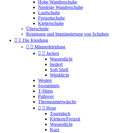
Hohe Wanderschuhe
Niedrige Wanderschuhe
Laufschuhe
Freizeitschuhe
Kletterschuhe
Überschuhe
Reinigung und Imprägnierung von Schuhen


Die Kleidung


Männerkleidung


Jacken
Wasserdicht
Isoliert
Soft Shell
Winddicht
Westen
Sweatshirts
T-Shirts
Pullover
Thermounterwäsche


Hose
Touristisch
Klettern/Freizeit
Wasserdicht
Kurz