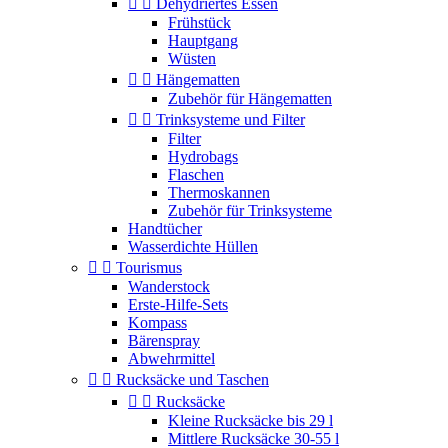


Dehydriertes Essen
Frühstück
Hauptgang
Wüsten


Hängematten
Zubehör für Hängematten


Trinksysteme und Filter
Filter
Hydrobags
Flaschen
Thermoskannen
Zubehör für Trinksysteme
Handtücher
Wasserdichte Hüllen


Tourismus
Wanderstock
Erste-Hilfe-Sets
Kompass
Bärenspray
Abwehrmittel


Rucksäcke und Taschen


Rucksäcke
Kleine Rucksäcke bis 29 l
Mittlere Rucksäcke 30-55 l