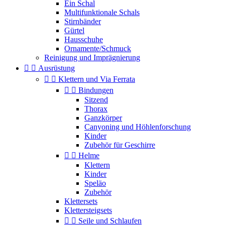
Ein Schal
Multifunktionale Schals
Stirnbänder
Gürtel
Hausschuhe
Ornamente/Schmuck
Reinigung und Imprägnierung


Ausrüstung


Klettern und Via Ferrata


Bindungen
Sitzend
Thorax
Ganzkörper
Canyoning und Höhlenforschung
Kinder
Zubehör für Geschirre


Helme
Klettern
Kinder
Speläo
Zubehör
Klettersets
Klettersteigsets


Seile und Schlaufen