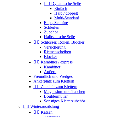


Dynamische Seile
Einfach
Halb / doppelt
Multi-Standard
Raps, Schnüre
Schleifen
Zubehör
Halbstatische Seile


Schlösser, Rollen, Blocker
Versicherung
Riemenscheiben
Blocker


Karabiner / express
Karabiner
Äußern
Freundlich und Wedges
Ankerplatz zum Klettern


Zubehör zum Klettern
Magnesium und Taschen
Bouldermütter
Sonstiges Kletterzubehör


Winterausrüstung


Katzen