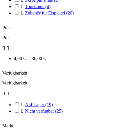

Ski Alpinismus
(2)

Tourismus
(4)

Zubehör für Eispickel
(20)
Preis
Preis


4,00 € - 536,00 €
Verfügbarkeit
Verfügbarkeit



Auf Lager
(19)

Nicht verfügbar
(25)
Marke