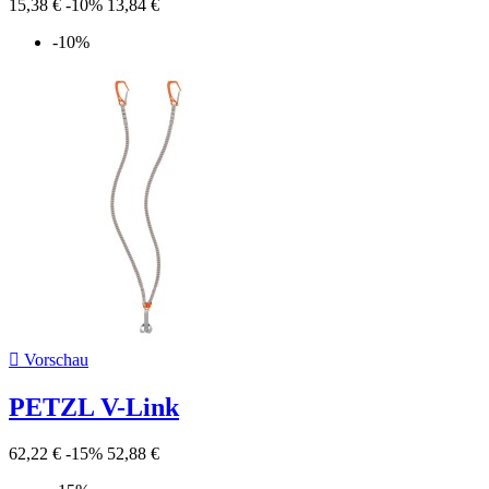
15,38 €
-10%
13,84 €
-10%

Vorschau
PETZL V-Link
62,22 €
-15%
52,88 €