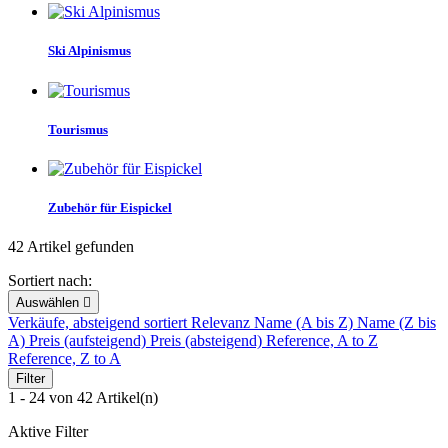
Ski Alpinismus
Tourismus
Zubehör für Eispickel
42 Artikel gefunden
Sortiert nach:
Auswählen

Verkäufe, absteigend sortiert
Relevanz
Name (A bis Z)
Name (Z bis
A)
Preis (aufsteigend)
Preis (absteigend)
Reference, A to Z
Reference, Z to A
Filter
1 - 24 von 42 Artikel(n)
Aktive Filter