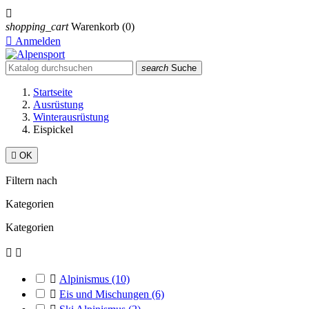

shopping_cart
Warenkorb
(0)

Anmelden
search
Suche
Startseite
Ausrüstung
Winterausrüstung
Eispickel

OK
Filtern nach
Kategorien
Kategorien



Alpinismus
(10)

Eis und Mischungen
(6)