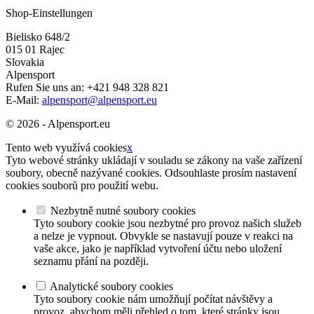
Shop-Einstellungen
Bielisko 648/2
015 01 Rajec
Slovakia
Alpensport
Rufen Sie uns an:
+421 948 328 821
E-Mail:
alpensport@alpensport.eu
© 2026 - Alpensport.eu
Tento web využívá cookies
x
Tyto webové stránky ukládají v souladu se zákony na vaše zařízení
soubory, obecně nazývané cookies. Odsouhlaste prosím nastavení
cookies souborů pro použití webu.
Nezbytně nutné soubory cookies
Tyto soubory cookie jsou nezbytné pro provoz našich služeb
a nelze je vypnout. Obvykle se nastavují pouze v reakci na
vaše akce, jako je například vytvoření účtu nebo uložení
seznamu přání na později.
Analytické soubory cookies
Tyto soubory cookie nám umožňují počítat návštěvy a
provoz, abychom měli přehled o tom, které stránky jsou