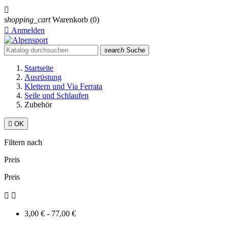

shopping_cart
Warenkorb
(0)

Anmelden
search
Suche
Startseite
Ausrüstung
Klettern und Via Ferrata
Seile und Schlaufen
Zubehör

OK
Filtern nach
Preis
Preis


3,00 € - 77,00 €