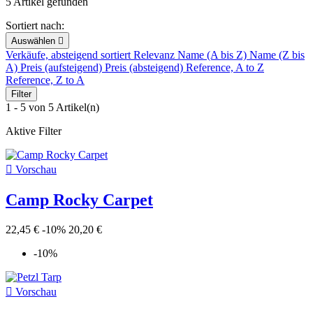
5 Artikel gefunden
Sortiert nach:
Auswählen

Verkäufe, absteigend sortiert
Relevanz
Name (A bis Z)
Name (Z bis
A)
Preis (aufsteigend)
Preis (absteigend)
Reference, A to Z
Reference, Z to A
Filter
1 - 5 von 5 Artikel(n)
Aktive Filter

Vorschau
Camp Rocky Carpet
22,45 €
-10%
20,20 €
-10%

Vorschau