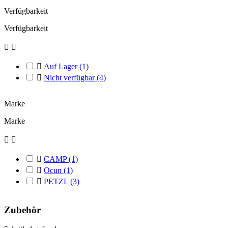
Verfügbarkeit
Verfügbarkeit



Auf Lager
(1)

Nicht verfügbar
(4)
Marke
Marke



CAMP
(1)

Ocun
(1)

PETZL
(3)
Zubehör