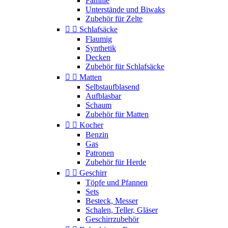
Familie
Unterstände und Biwaks
Zubehör für Zelte


Schlafsäcke
Flaumig
Synthetik
Decken
Zubehör für Schlafsäcke


Matten
Selbstaufblasend
Aufblasbar
Schaum
Zubehör für Matten


Kocher
Benzin
Gas
Patronen
Zubehör für Herde


Geschirr
Töpfe und Pfannen
Sets
Besteck, Messer
Schalen, Teller, Gläser
Geschirrzubehör