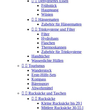


Dehydriertes Essen
Frühstück
Hauptgang
Wüsten


Hängematten
Zubehör für Hängematten


Trinksysteme und Filter
Filter
Hydrobags
Flaschen
Thermoskannen
Zubehör für Trinksysteme
Handtücher
Wasserdichte Hüllen


Tourismus
Wanderstock
Erste-Hilfe-Sets
Kompass
Bärenspray
Abwehrmittel


Rucksäcke und Taschen


Rucksäcke
Kleine Rucksäcke bis 29 l
Mittlere Rucksäcke 30-55 l