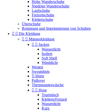
Hohe Wanderschuhe
Niedrige Wanderschuhe
Laufschuhe
Freizeitschuhe
Kletterschuhe
Überschuhe
Reinigung und Imprägnierung von Schuhen


Die Kleidung


Männerkleidung


Jacken
Wasserdicht
Isoliert
Soft Shell
Winddicht
Westen
Sweatshirts
T-Shirts
Pullover
Thermounterwäsche


Hose
Touristisch
Klettern/Freizeit
Wasserdicht
Kurz