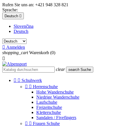
Rufen Sie uns an:
+421 948 328 821
Sprache:
Deutsch

Slovenčina
Deutsch

Anmelden
shopping_cart
Warenkorb
(0)

clear
search
Suche


Schuhwerk


Herrenschuhe
Hohe Wanderschuhe
Niedrige Wanderschuhe
Laufschuhe
Freizeitschuhe
Kletterschuhe
Sandalen / Fivefingers


Frauen Schuhe