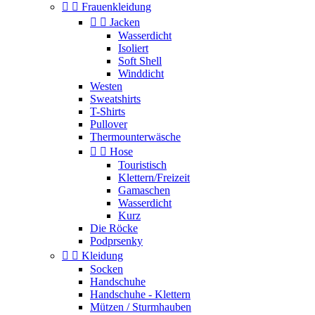


Frauenkleidung


Jacken
Wasserdicht
Isoliert
Soft Shell
Winddicht
Westen
Sweatshirts
T-Shirts
Pullover
Thermounterwäsche


Hose
Touristisch
Klettern/Freizeit
Gamaschen
Wasserdicht
Kurz
Die Röcke
Podprsenky


Kleidung
Socken
Handschuhe
Handschuhe - Klettern
Mützen / Sturmhauben