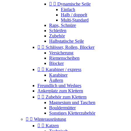


Dynamische Seile
Einfach
Halb / doppelt
Multi-Standard
Raps, Schnüre
Schleifen
Zubehör
Halbstatische Seile


Schlösser, Rollen, Blocker
Versicherung
Riemenscheiben
Blocker


Karabiner / express
Karabiner
Äußern
Freundlich und Wedges
Ankerplatz zum Klettern


Zubehör zum Klettern
Magnesium und Taschen
Bouldermütter
Sonstiges Kletterzubehör


Winterausrüstung


Katzen