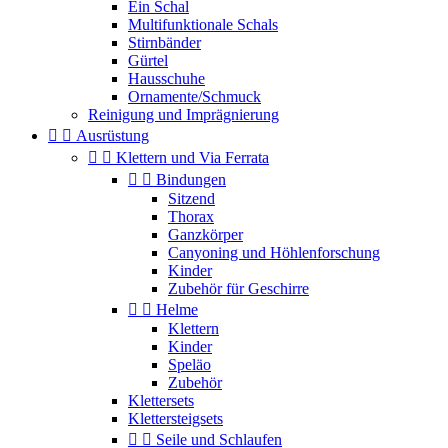
Ein Schal
Multifunktionale Schals
Stirnbänder
Gürtel
Hausschuhe
Ornamente/Schmuck
Reinigung und Imprägnierung


Ausrüstung


Klettern und Via Ferrata


Bindungen
Sitzend
Thorax
Ganzkörper
Canyoning und Höhlenforschung
Kinder
Zubehör für Geschirre


Helme
Klettern
Kinder
Speläo
Zubehör
Klettersets
Klettersteigsets


Seile und Schlaufen