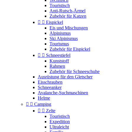
Technisch
Touristisch
Anti-Rutsch-Ärmel
Zubehör für Katzen


Eispickel
Eis und Mischungen
Alpinismus
Ski Alpinismus
Tourismus
Zubehör für Eispickel


Schneestiefel
Kunststoff
Rahmen
Zubehör für Schneeschuhe
Ausrüstung für den Gletscher
Eisschrauben
Schneeanker
Avalanche-Suchmaschinen
Helme


Camping


Zelte
Touristisch
Expedition
Ultraleicht