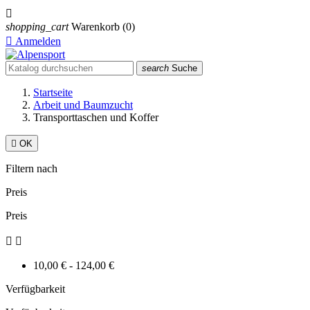

shopping_cart
Warenkorb
(0)

Anmelden
search
Suche
Startseite
Arbeit und Baumzucht
Transporttaschen und Koffer

OK
Filtern nach
Preis
Preis


10,00 € - 124,00 €
Verfügbarkeit