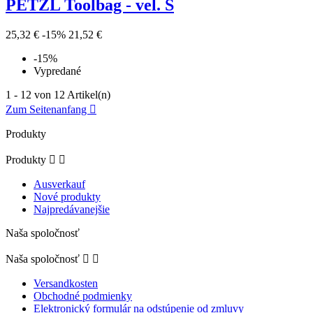
PETZL Toolbag - vel. S
25,32 €
-15%
21,52 €
-15%
Vypredané
1 - 12 von 12 Artikel(n)
Zum Seitenanfang

Produkty
Produkty


Ausverkauf
Nové produkty
Najpredávanejšie
Naša spoločnosť
Naša spoločnosť


Versandkosten
Obchodné podmienky
Elektronický formulár na odstúpenie od zmluvy