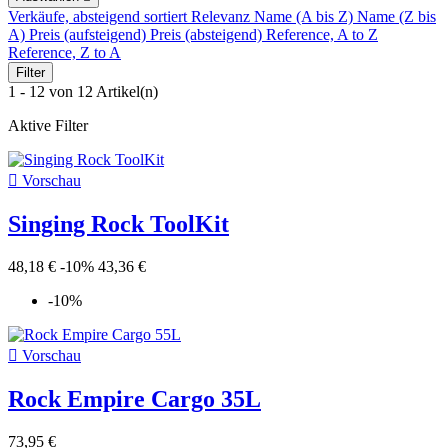
Verkäufe, absteigend sortiert
Relevanz
Name (A bis Z)
Name (Z bis
A)
Preis (aufsteigend)
Preis (absteigend)
Reference, A to Z
Reference, Z to A
Filter
1 - 12 von 12 Artikel(n)
Aktive Filter

Vorschau
Singing Rock ToolKit
48,18 €
-10%
43,36 €
-10%

Vorschau
Rock Empire Cargo 35L
73,95 €