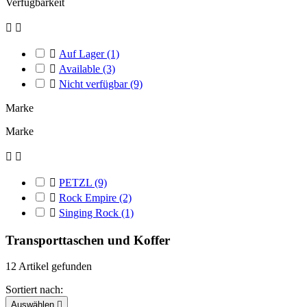
Verfügbarkeit



Auf Lager
(1)

Available
(3)

Nicht verfügbar
(9)
Marke
Marke



PETZL
(9)

Rock Empire
(2)

Singing Rock
(1)
Transporttaschen und Koffer
12 Artikel gefunden
Sortiert nach:
Auswählen
