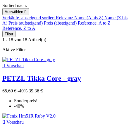
Sortiert nach:
Auswählen

Verkäufe, absteigend sortiert
Relevanz
Name (A bis Z)
Name (Z bis
A)
Preis (aufsteigend)
Preis (absteigend)
Reference, A to Z
Reference, Z to A
Filter
1 - 18 von 18 Artikel(n)
Aktive Filter

Vorschau
PETZL Tikka Core - gray
65,60 €
-40%
39,36 €
Sonderpreis!
-40%

Vorschau