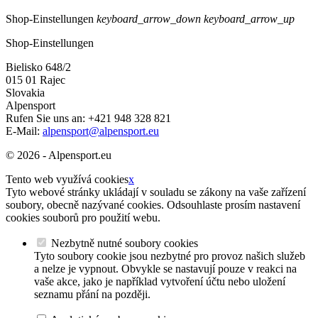
Shop-Einstellungen
keyboard_arrow_down
keyboard_arrow_up
Shop-Einstellungen
Bielisko 648/2
015 01 Rajec
Slovakia
Alpensport
Rufen Sie uns an:
+421 948 328 821
E-Mail:
alpensport@alpensport.eu
© 2026 - Alpensport.eu
Tento web využívá cookies
x
Tyto webové stránky ukládají v souladu se zákony na vaše zařízení
soubory, obecně nazývané cookies. Odsouhlaste prosím nastavení
cookies souborů pro použití webu.
Nezbytně nutné soubory cookies
Tyto soubory cookie jsou nezbytné pro provoz našich služeb
a nelze je vypnout. Obvykle se nastavují pouze v reakci na
vaše akce, jako je například vytvoření účtu nebo uložení
seznamu přání na později.