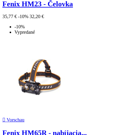
Fenix HM23 - Čelovka
35,77 €
-10%
32,20 €
-10%
Vypredané

Vorschau
Fenix HM65R - nabíjacia...