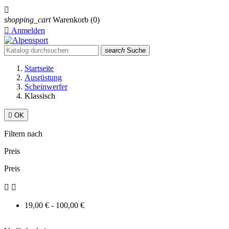

shopping_cart
Warenkorb
(0)

Anmelden
search
Suche
Startseite
Ausrüstung
Scheinwerfer
Klassisch

OK
Filtern nach
Preis
Preis


19,00 € - 100,00 €