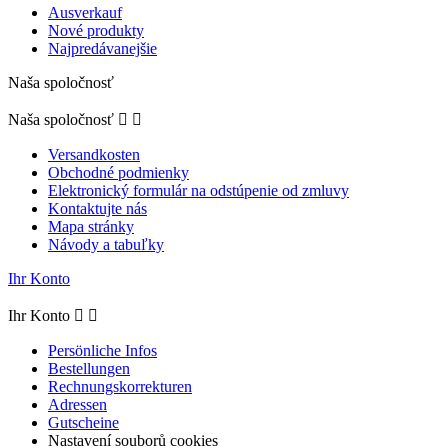
Ausverkauf
Nové produkty
Najpredávanejšie
Naša spoločnosť
Naša spoločnosť


Versandkosten
Obchodné podmienky
Elektronický formulár na odstúpenie od zmluvy
Kontaktujte nás
Mapa stránky
Návody a tabuľky
Ihr Konto
Ihr Konto


Persönliche Infos
Bestellungen
Rechnungskorrekturen
Adressen
Gutscheine
Nastavení souborů cookies