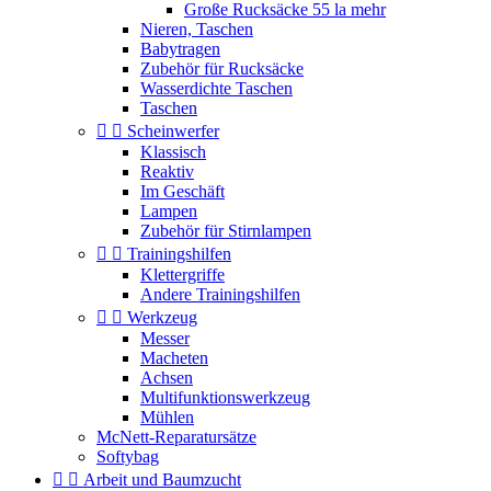
Große Rucksäcke 55 la mehr
Nieren, Taschen
Babytragen
Zubehör für Rucksäcke
Wasserdichte Taschen
Taschen


Scheinwerfer
Klassisch
Reaktiv
Im Geschäft
Lampen
Zubehör für Stirnlampen


Trainingshilfen
Klettergriffe
Andere Trainingshilfen


Werkzeug
Messer
Macheten
Achsen
Multifunktionswerkzeug
Mühlen
McNett-Reparatursätze
Softybag


Arbeit und Baumzucht