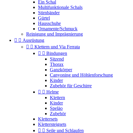
Ein Schal
Multifunktionale Schals
Stirnbänder
Gürtel
Hausschuhe
Ornamente/Schmuck
Reinigung und Imprägnierung


Ausrüstung


Klettern und Via Ferrata


Bindungen
Sitzend
Thorax
Ganzkörper
Canyoning und Höhlenforschung
Kinder
Zubehör für Geschirre


Helme
Klettern
Kinder
Speläo
Zubehör
Klettersets
Klettersteigsets


Seile und Schlaufen