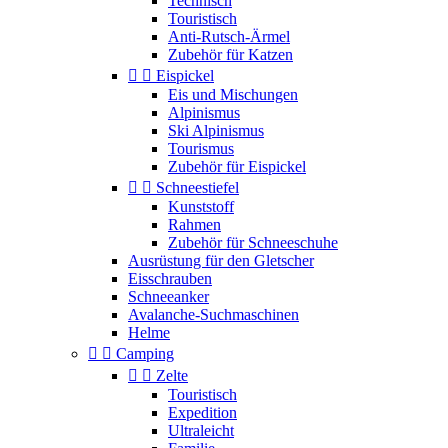
Technisch
Touristisch
Anti-Rutsch-Ärmel
Zubehör für Katzen


Eispickel
Eis und Mischungen
Alpinismus
Ski Alpinismus
Tourismus
Zubehör für Eispickel


Schneestiefel
Kunststoff
Rahmen
Zubehör für Schneeschuhe
Ausrüstung für den Gletscher
Eisschrauben
Schneeanker
Avalanche-Suchmaschinen
Helme


Camping


Zelte
Touristisch
Expedition
Ultraleicht