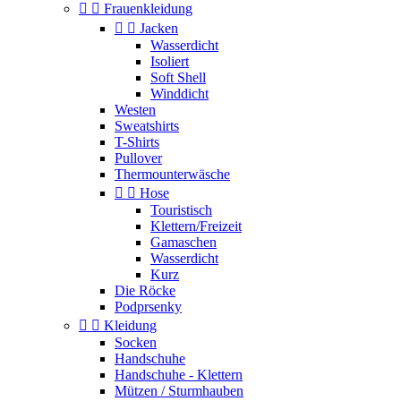


Frauenkleidung


Jacken
Wasserdicht
Isoliert
Soft Shell
Winddicht
Westen
Sweatshirts
T-Shirts
Pullover
Thermounterwäsche


Hose
Touristisch
Klettern/Freizeit
Gamaschen
Wasserdicht
Kurz
Die Röcke
Podprsenky


Kleidung
Socken
Handschuhe
Handschuhe - Klettern
Mützen / Sturmhauben