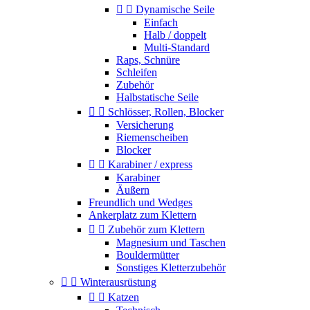


Dynamische Seile
Einfach
Halb / doppelt
Multi-Standard
Raps, Schnüre
Schleifen
Zubehör
Halbstatische Seile


Schlösser, Rollen, Blocker
Versicherung
Riemenscheiben
Blocker


Karabiner / express
Karabiner
Äußern
Freundlich und Wedges
Ankerplatz zum Klettern


Zubehör zum Klettern
Magnesium und Taschen
Bouldermütter
Sonstiges Kletterzubehör


Winterausrüstung


Katzen