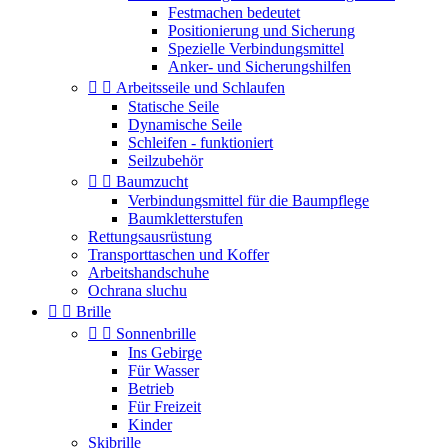
Festmachen bedeutet
Positionierung und Sicherung
Spezielle Verbindungsmittel
Anker- und Sicherungshilfen


Arbeitsseile und Schlaufen
Statische Seile
Dynamische Seile
Schleifen - funktioniert
Seilzubehör


Baumzucht
Verbindungsmittel für die Baumpflege
Baumkletterstufen
Rettungsausrüstung
Transporttaschen und Koffer
Arbeitshandschuhe
Ochrana sluchu


Brille


Sonnenbrille
Ins Gebirge
Für Wasser
Betrieb
Für Freizeit
Kinder
Skibrille