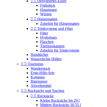


Dehydriertes Essen
Frühstück
Hauptgang
Wüsten


Hängematten
Zubehör für Hängematten


Trinksysteme und Filter
Filter
Hydrobags
Flaschen
Thermoskannen
Zubehör für Trinksysteme
Handtücher
Wasserdichte Hüllen


Tourismus
Wanderstock
Erste-Hilfe-Sets
Kompass
Bärenspray
Abwehrmittel


Rucksäcke und Taschen


Rucksäcke
Kleine Rucksäcke bis 29 l
Mittlere Rucksäcke 30-55 l