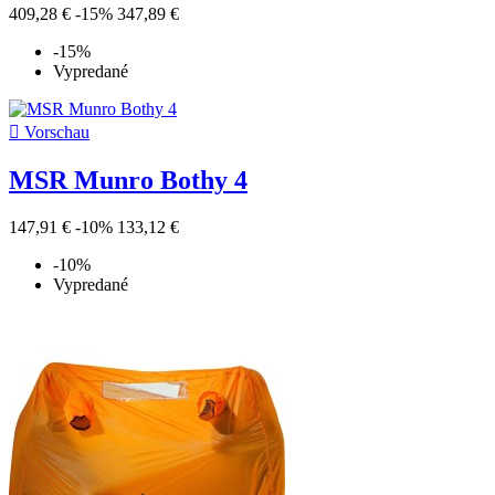
409,28 €
-15%
347,89 €
-15%
Vypredané

Vorschau
MSR Munro Bothy 4
147,91 €
-10%
133,12 €
-10%
Vypredané