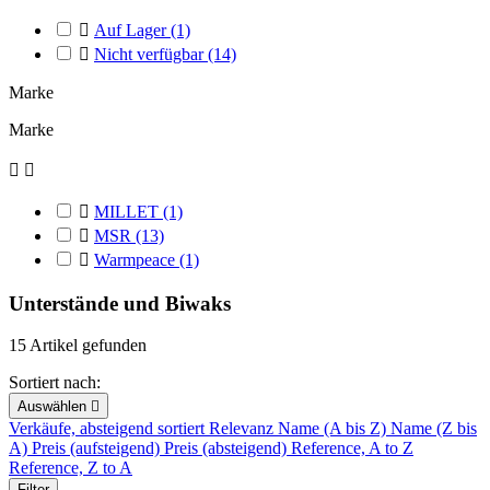

Auf Lager
(1)

Nicht verfügbar
(14)
Marke
Marke



MILLET
(1)

MSR
(13)

Warmpeace
(1)
Unterstände und Biwaks
15 Artikel gefunden
Sortiert nach:
Auswählen

Verkäufe, absteigend sortiert
Relevanz
Name (A bis Z)
Name (Z bis
A)
Preis (aufsteigend)
Preis (absteigend)
Reference, A to Z
Reference, Z to A
Filter