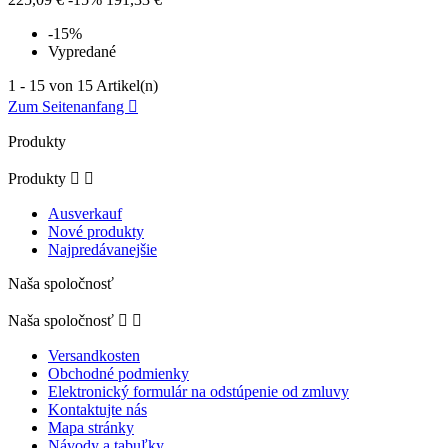
-15%
Vypredané
1 - 15 von 15 Artikel(n)
Zum Seitenanfang

Produkty
Produkty


Ausverkauf
Nové produkty
Najpredávanejšie
Naša spoločnosť
Naša spoločnosť


Versandkosten
Obchodné podmienky
Elektronický formulár na odstúpenie od zmluvy
Kontaktujte nás
Mapa stránky
Návody a tabuľky