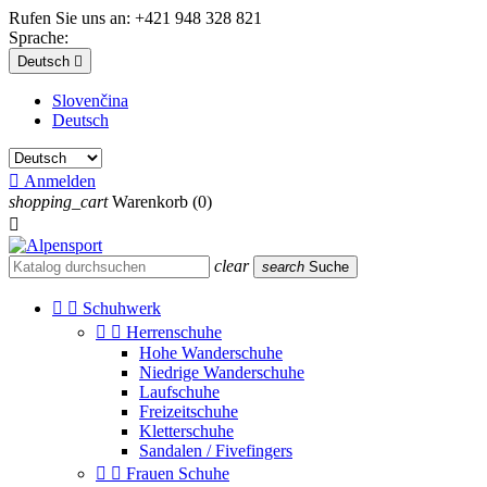
Rufen Sie uns an:
+421 948 328 821
Sprache:
Deutsch

Slovenčina
Deutsch

Anmelden
shopping_cart
Warenkorb
(0)

clear
search
Suche


Schuhwerk


Herrenschuhe
Hohe Wanderschuhe
Niedrige Wanderschuhe
Laufschuhe
Freizeitschuhe
Kletterschuhe
Sandalen / Fivefingers


Frauen Schuhe