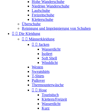
Hohe Wanderschuhe
Niedrige Wanderschuhe
Laufschuhe
Freizeitschuhe
Kletterschuhe
Überschuhe
Reinigung und Imprägnierung von Schuhen


Die Kleidung


Männerkleidung


Jacken
Wasserdicht
Isoliert
Soft Shell
Winddicht
Westen
Sweatshirts
T-Shirts
Pullover
Thermounterwäsche


Hose
Touristisch
Klettern/Freizeit
Wasserdicht
Kurz