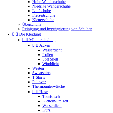
Hohe Wanderschuhe
Niedrige Wanderschuhe
Laufschuhe
Freizeitschuhe
Kletterschuhe
Überschuhe
Reinigung und Imprägnierung von Schuhen


Die Kleidung


Männerkleidung


Jacken
Wasserdicht
Isoliert
Soft Shell
Winddicht
Westen
Sweatshirts
T-Shirts
Pullover
Thermounterwäsche


Hose
Touristisch
Klettern/Freizeit
Wasserdicht
Kurz