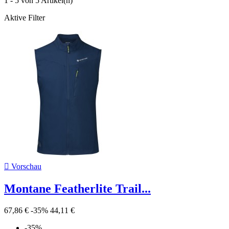
1 - 5 von 5 Artikel(n)
Aktive Filter

Vorschau
Montane Featherlite Trail...
67,86 €
-35%
44,11 €
-35%