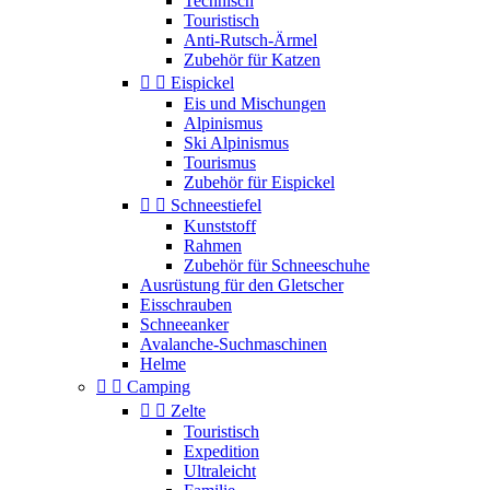
Technisch
Touristisch
Anti-Rutsch-Ärmel
Zubehör für Katzen


Eispickel
Eis und Mischungen
Alpinismus
Ski Alpinismus
Tourismus
Zubehör für Eispickel


Schneestiefel
Kunststoff
Rahmen
Zubehör für Schneeschuhe
Ausrüstung für den Gletscher
Eisschrauben
Schneeanker
Avalanche-Suchmaschinen
Helme


Camping


Zelte
Touristisch
Expedition
Ultraleicht