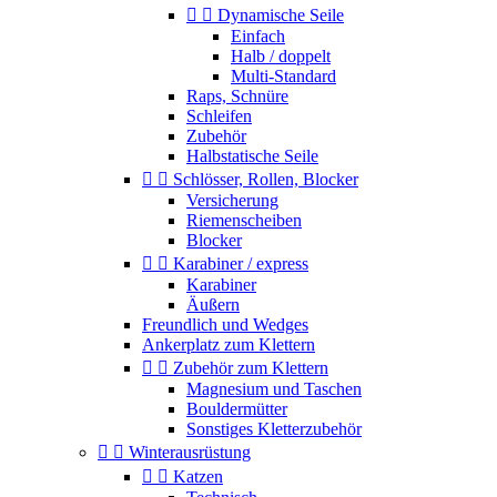


Dynamische Seile
Einfach
Halb / doppelt
Multi-Standard
Raps, Schnüre
Schleifen
Zubehör
Halbstatische Seile


Schlösser, Rollen, Blocker
Versicherung
Riemenscheiben
Blocker


Karabiner / express
Karabiner
Äußern
Freundlich und Wedges
Ankerplatz zum Klettern


Zubehör zum Klettern
Magnesium und Taschen
Bouldermütter
Sonstiges Kletterzubehör


Winterausrüstung


Katzen