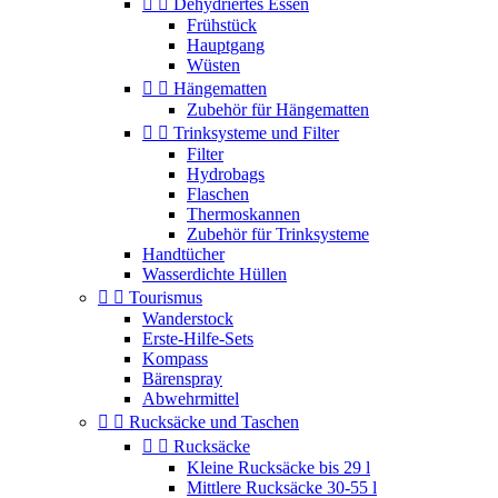


Dehydriertes Essen
Frühstück
Hauptgang
Wüsten


Hängematten
Zubehör für Hängematten


Trinksysteme und Filter
Filter
Hydrobags
Flaschen
Thermoskannen
Zubehör für Trinksysteme
Handtücher
Wasserdichte Hüllen


Tourismus
Wanderstock
Erste-Hilfe-Sets
Kompass
Bärenspray
Abwehrmittel


Rucksäcke und Taschen


Rucksäcke
Kleine Rucksäcke bis 29 l
Mittlere Rucksäcke 30-55 l