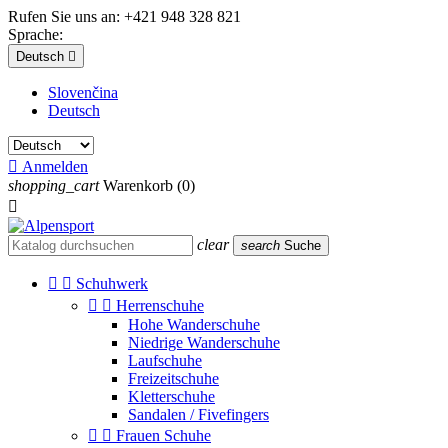
Rufen Sie uns an:
+421 948 328 821
Sprache:
Deutsch

Slovenčina
Deutsch

Anmelden
shopping_cart
Warenkorb
(0)

clear
search
Suche


Schuhwerk


Herrenschuhe
Hohe Wanderschuhe
Niedrige Wanderschuhe
Laufschuhe
Freizeitschuhe
Kletterschuhe
Sandalen / Fivefingers


Frauen Schuhe