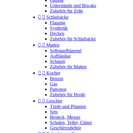
Familie
Unterstände und Biwaks
Zubehör für Zelte


Schlafsäcke
Flaumig
Synthetik
Decken
Zubehör für Schlafsäcke


Matten
Selbstaufblasend
Aufblasbar
Schaum
Zubehör für Matten


Kocher
Benzin
Gas
Patronen
Zubehör für Herde


Geschirr
Töpfe und Pfannen
Sets
Besteck, Messer
Schalen, Teller, Gläser
Geschirrzubehör