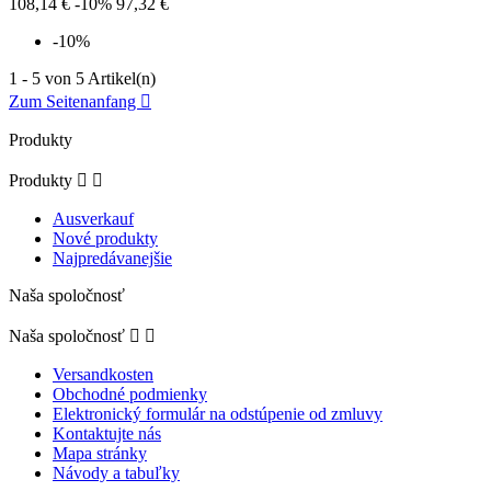
108,14 €
-10%
97,32 €
-10%
1 - 5 von 5 Artikel(n)
Zum Seitenanfang

Produkty
Produkty


Ausverkauf
Nové produkty
Najpredávanejšie
Naša spoločnosť
Naša spoločnosť


Versandkosten
Obchodné podmienky
Elektronický formulár na odstúpenie od zmluvy
Kontaktujte nás
Mapa stránky
Návody a tabuľky