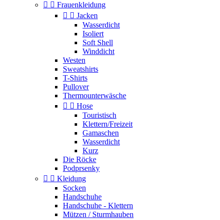


Frauenkleidung


Jacken
Wasserdicht
Isoliert
Soft Shell
Winddicht
Westen
Sweatshirts
T-Shirts
Pullover
Thermounterwäsche


Hose
Touristisch
Klettern/Freizeit
Gamaschen
Wasserdicht
Kurz
Die Röcke
Podprsenky


Kleidung
Socken
Handschuhe
Handschuhe - Klettern
Mützen / Sturmhauben