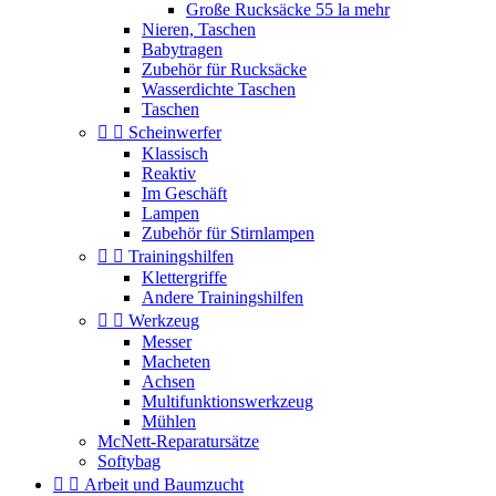
Große Rucksäcke 55 la mehr
Nieren, Taschen
Babytragen
Zubehör für Rucksäcke
Wasserdichte Taschen
Taschen


Scheinwerfer
Klassisch
Reaktiv
Im Geschäft
Lampen
Zubehör für Stirnlampen


Trainingshilfen
Klettergriffe
Andere Trainingshilfen


Werkzeug
Messer
Macheten
Achsen
Multifunktionswerkzeug
Mühlen
McNett-Reparatursätze
Softybag


Arbeit und Baumzucht