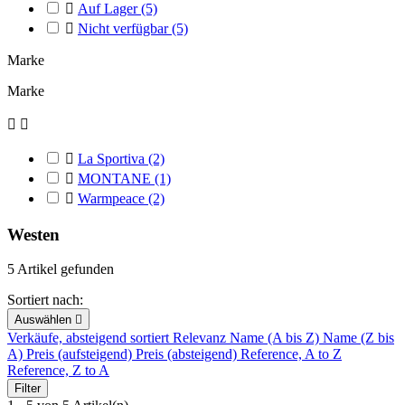

Auf Lager
(5)

Nicht verfügbar
(5)
Marke
Marke



La Sportiva
(2)

MONTANE
(1)

Warmpeace
(2)
Westen
5 Artikel gefunden
Sortiert nach:
Auswählen

Verkäufe, absteigend sortiert
Relevanz
Name (A bis Z)
Name (Z bis
A)
Preis (aufsteigend)
Preis (absteigend)
Reference, A to Z
Reference, Z to A
Filter