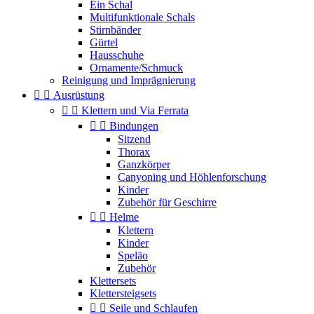
Ein Schal
Multifunktionale Schals
Stirnbänder
Gürtel
Hausschuhe
Ornamente/Schmuck
Reinigung und Imprägnierung


Ausrüstung


Klettern und Via Ferrata


Bindungen
Sitzend
Thorax
Ganzkörper
Canyoning und Höhlenforschung
Kinder
Zubehör für Geschirre


Helme
Klettern
Kinder
Speläo
Zubehör
Klettersets
Klettersteigsets


Seile und Schlaufen