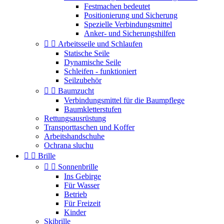
Festmachen bedeutet
Positionierung und Sicherung
Spezielle Verbindungsmittel
Anker- und Sicherungshilfen


Arbeitsseile und Schlaufen
Statische Seile
Dynamische Seile
Schleifen - funktioniert
Seilzubehör


Baumzucht
Verbindungsmittel für die Baumpflege
Baumkletterstufen
Rettungsausrüstung
Transporttaschen und Koffer
Arbeitshandschuhe
Ochrana sluchu


Brille


Sonnenbrille
Ins Gebirge
Für Wasser
Betrieb
Für Freizeit
Kinder
Skibrille