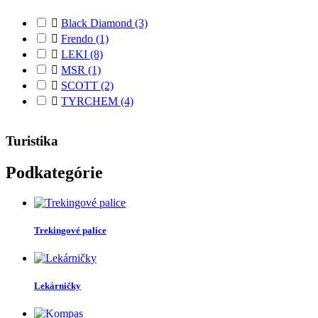

Black Diamond
(3)

Frendo
(1)

LEKI
(8)

MSR
(1)

SCOTT
(2)

TYRCHEM
(4)
Turistika
Podkategórie
Trekingové palice
Lekárničky