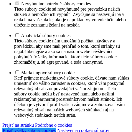
Nevyhnutne potrebné súbory cookies
Tieto súbory cookie sú nevyhnutné pre prevádzku našich
služieb a nemožno ich vypnúť. Zvyčajne sa nastavujú iba v
reakcii na vaše akcie, ako je napríklad vytvorenie účtu alebo
uloženie zoznamu želaní na neskôr.
Analytické súbory cookies
Tieto súbory cookie nám umožňujú počítať návštevy a
prevádzku, aby sme mali prehľad o tom, ktoré stránky sú
najobľúbenejšie a ako sa na našom webe návštevníci
pohybujú. Všetky informácie, ktoré tieto súbory cookie
zhromažďujú, sú agregované, a teda anonymné.
Marketingové súbory cookies
Keď prijmete marketingové súbory cookie, dávate nám súhlas
umiestniť do vášho zariadenia cookies, ktoré vám poskytnú
relevantný obsah zodpovedajúci vašim záujmom. Tieto
súbory cookie môžu byť nastavené nami alebo našimi
reklamnými partnermi prostredníctvom našich stránok. Ich
účelom je vytvoriť profil vašich záujmov a zobrazovať vám
relevantný obsah na našich webových stránkach aj na
webových stránkach tretích strán.
Prejsť na stránku Podrobne o cookies
Prijať všetky súbory cookies
Nastavenia cookies súborov