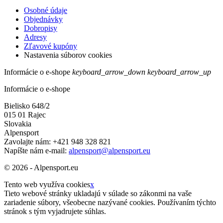
Osobné údaje
Objednávky
Dobropisy
Adresy
Zľavové kupóny
Nastavenia súborov cookies
Informácie o e-shope
keyboard_arrow_down
keyboard_arrow_up
Informácie o e-shope
Bielisko 648/2
015 01 Rajec
Slovakia
Alpensport
Zavolajte nám:
+421 948 328 821
Napíšte nám e-mail:
alpensport@alpensport.eu
© 2026 - Alpensport.eu
Tento web využíva cookies
x
Tieto webové stránky ukladajú v súlade so zákonmi na vaše
zariadenie súbory, všeobecne nazývané cookies. Používaním týchto
stránok s tým vyjadrujete súhlas.