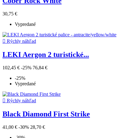
Cober Rock White
30,75 €
Vypredané

Rýchly náhľad
LEKI Aergon 2 turistické...
102,45 €
-25%
76,84 €
-25%
Vypredané

Rýchly náhľad
Black Diamond First Strike
41,00 €
-30%
28,70 €
-30%