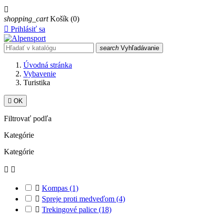

shopping_cart
Košík
(0)

Prihlásiť sa
search
Vyhľadávanie
Úvodná stránka
Vybavenie
Turistika

OK
Filtrovať podľa
Kategórie
Kategórie



Kompas
(1)

Spreje proti medveďom
(4)

Trekingové palice
(18)