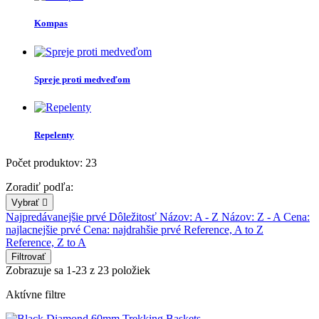
Kompas
Spreje proti medveďom
Repelenty
Počet produktov: 23
Zoradiť podľa:
Vybrať

Najpredávanejšie prvé
Dôležitosť
Názov: A - Z
Názov: Z - A
Cena:
najlacnejšie prvé
Cena: najdrahšie prvé
Reference, A to Z
Reference, Z to A
Filtrovať
Zobrazuje sa 1-23 z 23 položiek
Aktívne filtre