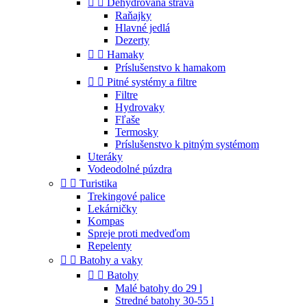


Dehydrovaná strava
Raňajky
Hlavné jedlá
Dezerty


Hamaky
Príslušenstvo k hamakom


Pitné systémy a filtre
Filtre
Hydrovaky
Fľaše
Termosky
Príslušenstvo k pitným systémom
Uteráky
Vodeodolné púzdra


Turistika
Trekingové palice
Lekárničky
Kompas
Spreje proti medveďom
Repelenty


Batohy a vaky


Batohy
Malé batohy do 29 l
Stredné batohy 30-55 l