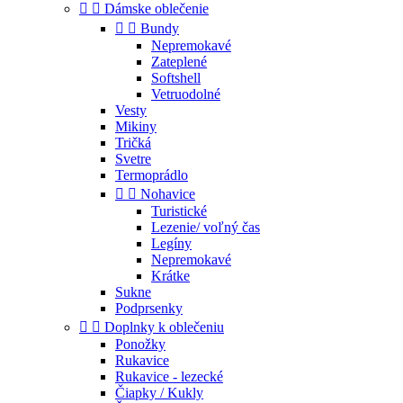


Dámske oblečenie


Bundy
Nepremokavé
Zateplené
Softshell
Vetruodolné
Vesty
Mikiny
Tričká
Svetre
Termoprádlo


Nohavice
Turistické
Lezenie/ voľný čas
Legíny
Nepremokavé
Krátke
Sukne
Podprsenky


Doplnky k oblečeniu
Ponožky
Rukavice
Rukavice - lezecké
Čiapky / Kukly