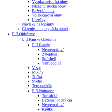
Vysoká turistická obuv
Nízka turistická obuv
Bežecká obuv
Voľnočasová obuv
Lezečky
Návleky na topánky
Čistenie a impregnácia obuvi


Oblečenie


Pánske oblečenie


Bundy
Nepremokavé
Zateplené
Softshell
Vetruodolné
Vesty
Mikiny
Tričká
Svetre
Termoprádlo


Nohavice
Turistické
Lezenie/ voľný čas
Nepremokavé
Krátke