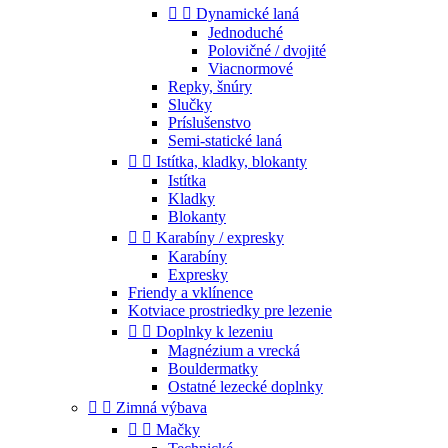


Dynamické laná
Jednoduché
Polovičné / dvojité
Viacnormové
Repky, šnúry
Slučky
Príslušenstvo
Semi-statické laná


Istítka, kladky, blokanty
Istítka
Kladky
Blokanty


Karabíny / expresky
Karabíny
Expresky
Friendy a vklínence
Kotviace prostriedky pre lezenie


Doplnky k lezeniu
Magnézium a vrecká
Bouldermatky
Ostatné lezecké doplnky


Zimná výbava


Mačky