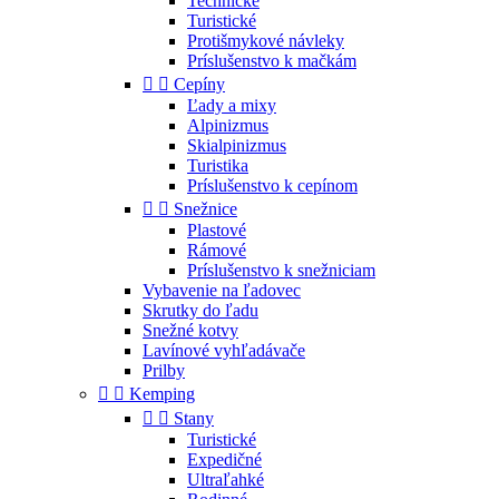
Technické
Turistické
Protišmykové návleky
Príslušenstvo k mačkám


Cepíny
Ľady a mixy
Alpinizmus
Skialpinizmus
Turistika
Príslušenstvo k cepínom


Snežnice
Plastové
Rámové
Príslušenstvo k snežniciam
Vybavenie na ľadovec
Skrutky do ľadu
Snežné kotvy
Lavínové vyhľadávače
Prilby


Kemping


Stany
Turistické
Expedičné
Ultraľahké