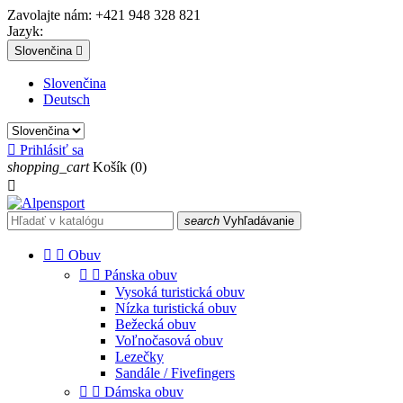
Zavolajte nám:
+421 948 328 821
Jazyk:
Slovenčina

Slovenčina
Deutsch

Prihlásiť sa
shopping_cart
Košík
(0)

search
Vyhľadávanie


Obuv


Pánska obuv
Vysoká turistická obuv
Nízka turistická obuv
Bežecká obuv
Voľnočasová obuv
Lezečky
Sandále / Fivefingers


Dámska obuv