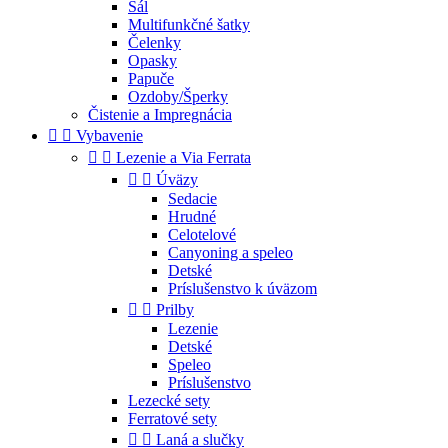
Šál
Multifunkčné šatky
Čelenky
Opasky
Papuče
Ozdoby/Šperky
Čistenie a Impregnácia


Vybavenie


Lezenie a Via Ferrata


Úväzy
Sedacie
Hrudné
Celotelové
Canyoning a speleo
Detské
Príslušenstvo k úväzom


Prilby
Lezenie
Detské
Speleo
Príslušenstvo
Lezecké sety
Ferratové sety


Laná a slučky