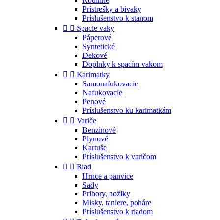
Rodinné
Prístrešky a bivaky
Príslušenstvo k stanom


Spacie vaky
Páperové
Syntetické
Dekové
Doplnky k spacím vakom


Karimatky
Samonafukovacie
Nafukovacie
Penové
Príslušenstvo ku karimatkám


Variče
Benzinové
Plynové
Kartuše
Príslušenstvo k varičom


Riad
Hrnce a panvice
Sady
Príbory, nožíky
Misky, taniere, poháre
Príslušenstvo k riadom